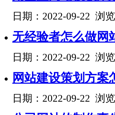
日期：2022-09-22 浏
无经验者怎么做网
日期：2022-09-22 浏
网站建设策划方案
日期：2022-09-22 浏