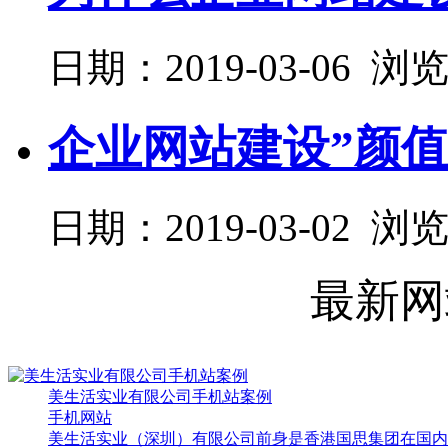
日期：2019-03-06 浏
企业网站建设”颜值
日期：2019-03-02 浏
最新网
美生活实业有限公司手机站案例
手机网站
美生活实业（深圳）有限公司前身是香港国思集团在国内子