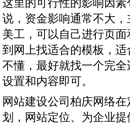
这里的可行性的影响因素
说，资金影响通常不大，
美工，可以自己进行页面
到网上找适合的模板，适
不懂，最好就找一个完全
设置和内容即可。
网站建设公司柏庆网络在
划，网站定位、为企业提