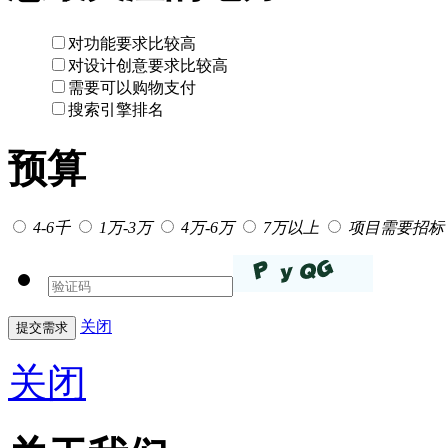
对功能要求比较高
对设计创意要求比较高
需要可以购物支付
搜索引擎排名
预算
4-6千
1万-3万
4万-6万
7万以上
项目需要招标
关闭
关闭