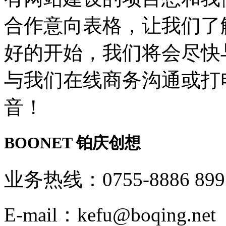
合作意向表格，让我们了
好的开始，我们将会尽快
与我们在线商务沟通或打
音！
BOONET
铂庆创想
业务热线：0755-8886 899
E-mail：kefu@boqing.net