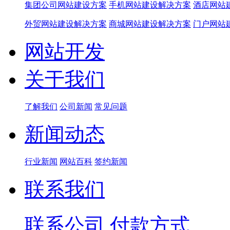
集团公司网站建设方案
手机网站建设解决方案
酒店网站
外贸网站建设解决方案
商城网站建设解决方案
门户网站
网站开发
关于我们
了解我们
公司新闻
常见问题
新闻动态
行业新闻
网站百科
签约新闻
联系我们
联系公司
付款方式