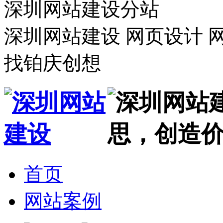
深圳网站建设分站
深圳网站建设 网页设计 网
找铂庆创想
首页
网站案例