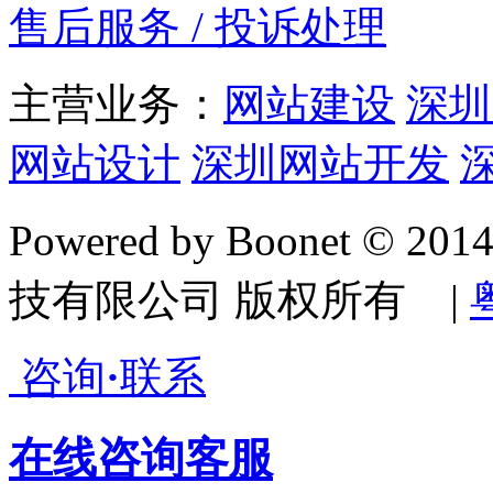
售后服务 / 投诉处理
主营业务：
网站建设
深圳
网站设计
深圳网站开发
Powered by Boonet © 20
技有限公司 版权所有 |
咨询
·
联系
在线咨询客服