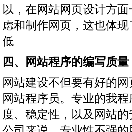
以，在网站网页设计方面
虑和制作网页，这也体现
低
四、网站程序的编写质量
网站建设不但要有好的网
网站程序员。专业的我程
度、稳定性，以及网站的
公司来说，专业性不强的