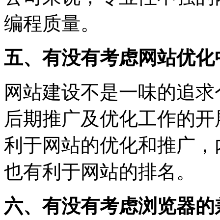
编程质量。
五、有没有考虑网站优化
网站建设不是一味的追求
后期推广及优化工作的开
利于网站的优化和推广，
也有利于网站的排名。
六、有没有考虑浏览器的