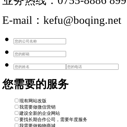
业务热线：0755-8886 899
E-mail：kefu@boqing.net
您需要的服务
现有网站改版
我需要做微信营销
建设全新的企业网站
要找长期合作公司，需要年度服务
我需要做购物商城