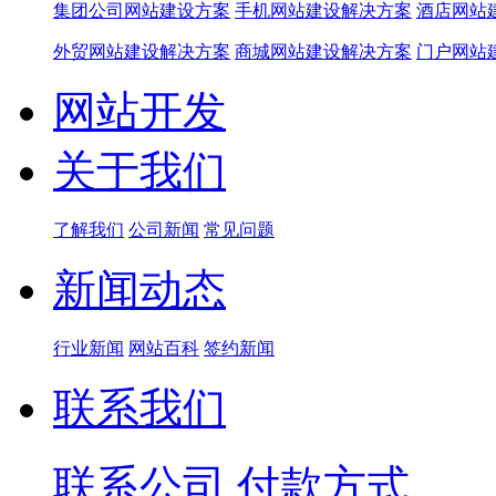
集团公司网站建设方案
手机网站建设解决方案
酒店网站
外贸网站建设解决方案
商城网站建设解决方案
门户网站
网站开发
关于我们
了解我们
公司新闻
常见问题
新闻动态
行业新闻
网站百科
签约新闻
联系我们
联系公司
付款方式