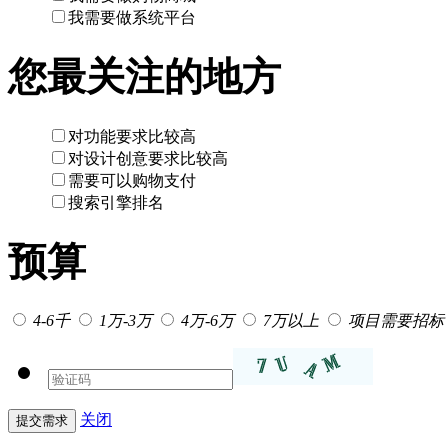
我需要做系统平台
您最关注的地方
对功能要求比较高
对设计创意要求比较高
需要可以购物支付
搜索引擎排名
预算
4-6千
1万-3万
4万-6万
7万以上
项目需要招标
关闭