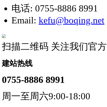
电话:
0755-8886 8991
Email:
kefu@boqing.net
扫描二维码
关注我们官方
建站热线
0755-8886 8991
周一至周六9:00-18:00