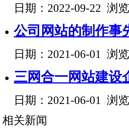
日期：2022-09-22 浏
公司网站的制作事
日期：2021-06-01 浏
三网合一网站建设
日期：2021-06-01 浏
相关新闻