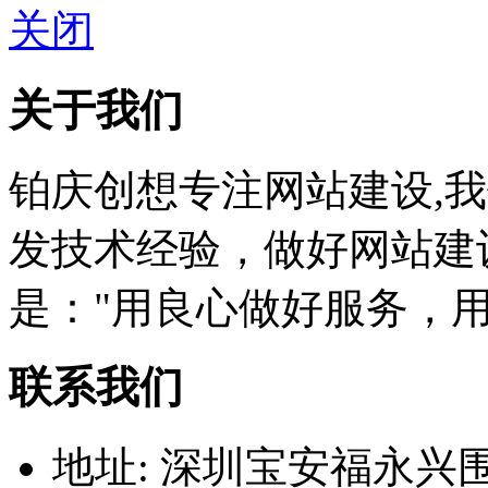
关闭
关于我们
铂庆创想专注网站建设,
发技术经验，做好网站建
是："用良心做好服务，
联系我们
地址:
深圳宝安福永兴围