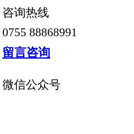
咨询热线
0755 88868991
留言咨询
微信公众号