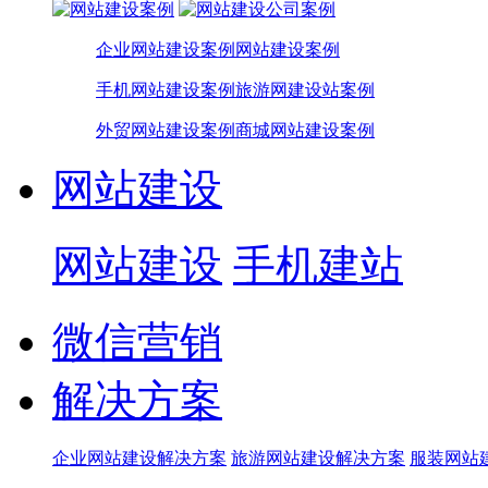
企业网站建设案例
网站建设案例
手机网站建设案例
旅游网建设站案例
外贸网站建设案例
商城网站建设案例
网站建设
网站建设
手机建站
微信营销
解决方案
企业网站建设解决方案
旅游网站建设解决方案
服装网站