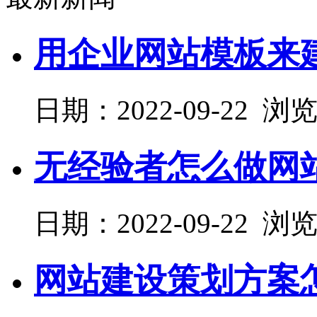
用企业网站模板来
日期：2022-09-22 浏
无经验者怎么做网
日期：2022-09-22 浏
网站建设策划方案