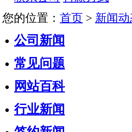
您的位置：
首页
>
新闻动
公司新闻
常见问题
网站百科
行业新闻
签约新闻