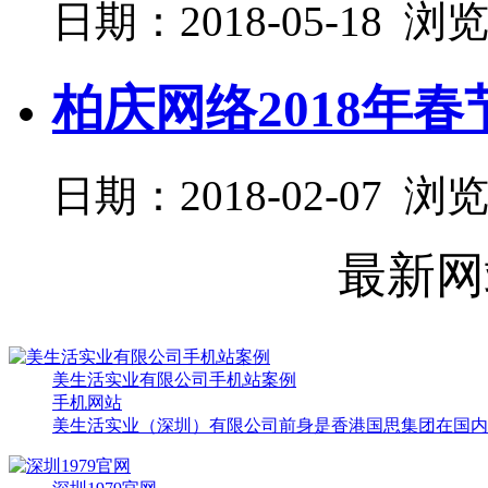
日期：2018-05-18 浏
柏庆网络2018年
日期：2018-02-07 浏
最新网
美生活实业有限公司手机站案例
手机网站
美生活实业（深圳）有限公司前身是香港国思集团在国内子