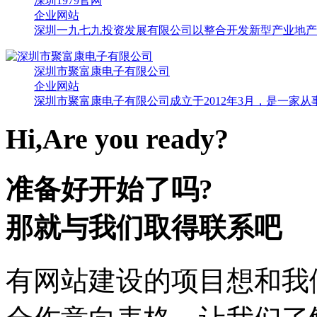
深圳1979官网
企业网站
深圳一九七九投资发展有限公司以整合开发新型产业地产为
深圳市聚富康电子有限公司
企业网站
深圳市聚富康电子有限公司成立于2012年3月，是一家从
Hi,Are you ready?
准备好开始了吗?
那就与我们取得联系吧
有网站建设的项目想和我