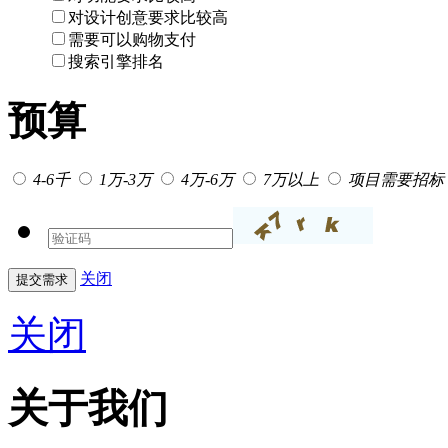
对设计创意要求比较高
需要可以购物支付
搜索引擎排名
预算
4-6千
1万-3万
4万-6万
7万以上
项目需要招标
关闭
关闭
关于我们