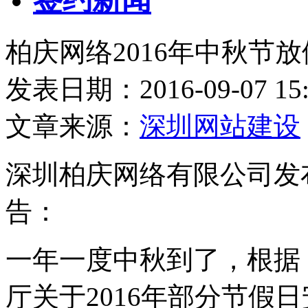
柏庆网络2016年中秋节
发表日期：2016-09-07
文章来源：
深圳网站建设
深圳柏庆网络有限公司发布
告：
一年一度中秋到了，根据
厅关于2016年部分节假