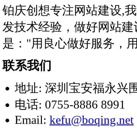
铂庆创想专注网站建设,
发技术经验，做好网站建
是："用良心做好服务，
联系我们
地址:
深圳宝安福永兴围
电话:
0755-8886 8991
Email:
kefu@boqing.net