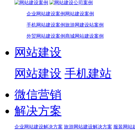
企业网站建设案例
网站建设案例
手机网站建设案例
旅游网建设站案例
外贸网站建设案例
商城网站建设案例
网站建设
网站建设
手机建站
微信营销
解决方案
企业网站建设解决方案
旅游网站建设解决方案
服装网站