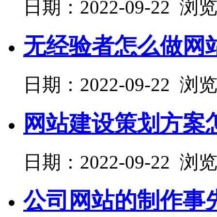
日期：2022-09-22 浏
无经验者怎么做网
日期：2022-09-22 浏
网站建设策划方案
日期：2022-09-22 浏
公司网站的制作事