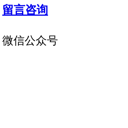
留言咨询
微信公众号