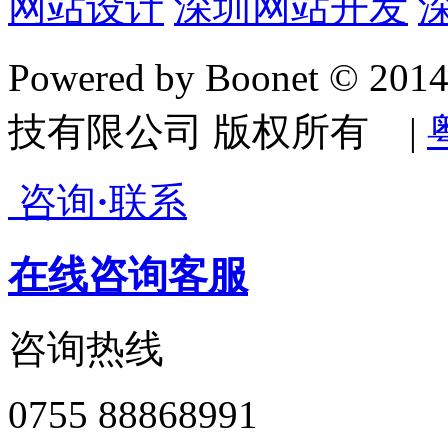
网站设计
深圳网站开发
Powered by Boonet © 20
技有限公司 版权所有 |
咨询
·
联系
在线咨询客服
咨询热线
0755 88868991