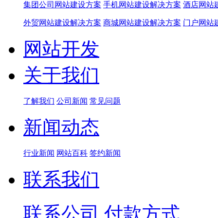
集团公司网站建设方案
手机网站建设解决方案
酒店网站
外贸网站建设解决方案
商城网站建设解决方案
门户网站
网站开发
关于我们
了解我们
公司新闻
常见问题
新闻动态
行业新闻
网站百科
签约新闻
联系我们
联系公司
付款方式